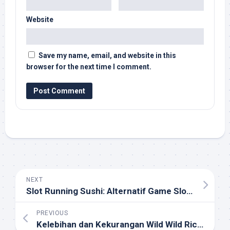
Website
Save my name, email, and website in this
browser for the next time I comment.
NEXT
Slot Running Sushi: Alternatif Game Slot yang Seru
PREVIOUS
Kelebihan dan Kekurangan Wild Wild Riches Megaways