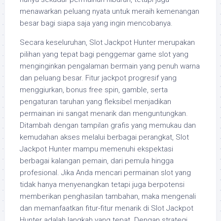
menawarkan peluang nyata untuk meraih kemenangan
besar bagi siapa saja yang ingin mencobanya.
Secara keseluruhan, Slot Jackpot Hunter merupakan
pilihan yang tepat bagi penggemar game slot yang
menginginkan pengalaman bermain yang penuh warna
dan peluang besar. Fitur jackpot progresif yang
menggiurkan, bonus free spin, gamble, serta
pengaturan taruhan yang fleksibel menjadikan
permainan ini sangat menarik dan menguntungkan.
Ditambah dengan tampilan grafis yang memukau dan
kemudahan akses melalui berbagai perangkat, Slot
Jackpot Hunter mampu memenuhi ekspektasi
berbagai kalangan pemain, dari pemula hingga
profesional. Jika Anda mencari permainan slot yang
tidak hanya menyenangkan tetapi juga berpotensi
memberikan penghasilan tambahan, maka mengenali
dan memanfaatkan fitur-fitur menarik di Slot Jackpot
Hunter adalah langkah yang tepat. Dengan strategi