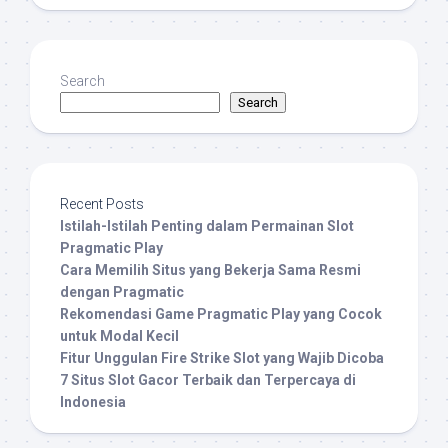
Search
Search
Recent Posts
Istilah-Istilah Penting dalam Permainan Slot
Pragmatic Play
Cara Memilih Situs yang Bekerja Sama Resmi
dengan Pragmatic
Rekomendasi Game Pragmatic Play yang Cocok
untuk Modal Kecil
Fitur Unggulan Fire Strike Slot yang Wajib Dicoba
7 Situs Slot Gacor Terbaik dan Terpercaya di
Indonesia