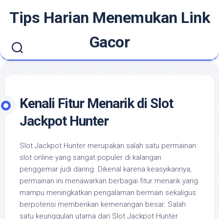
Skip
Tips Harian Menemukan Link
to
content
Gacor
Kenali Fitur Menarik di Slot
Jackpot Hunter
Slot Jackpot Hunter merupakan salah satu permainan
slot online yang sangat populer di kalangan
penggemar judi daring. Dikenal karena keasyikannya,
permainan ini menawarkan berbagai fitur menarik yang
mampu meningkatkan pengalaman bermain sekaligus
berpotensi memberikan kemenangan besar. Salah
satu keunggulan utama dari Slot Jackpot Hunter