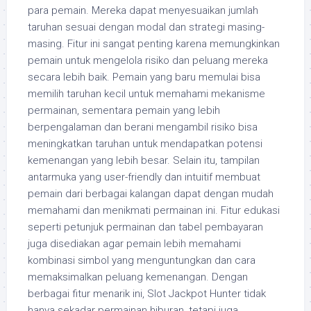
para pemain. Mereka dapat menyesuaikan jumlah
taruhan sesuai dengan modal dan strategi masing-
masing. Fitur ini sangat penting karena memungkinkan
pemain untuk mengelola risiko dan peluang mereka
secara lebih baik. Pemain yang baru memulai bisa
memilih taruhan kecil untuk memahami mekanisme
permainan, sementara pemain yang lebih
berpengalaman dan berani mengambil risiko bisa
meningkatkan taruhan untuk mendapatkan potensi
kemenangan yang lebih besar. Selain itu, tampilan
antarmuka yang user-friendly dan intuitif membuat
pemain dari berbagai kalangan dapat dengan mudah
memahami dan menikmati permainan ini. Fitur edukasi
seperti petunjuk permainan dan tabel pembayaran
juga disediakan agar pemain lebih memahami
kombinasi simbol yang menguntungkan dan cara
memaksimalkan peluang kemenangan. Dengan
berbagai fitur menarik ini, Slot Jackpot Hunter tidak
hanya sekadar permainan hiburan, tetapi juga