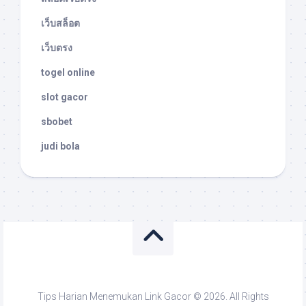
เว็บสล็อต
เว็บตรง
togel online
slot gacor
sbobet
judi bola
Tips Harian Menemukan Link Gacor © 2026. All Rights