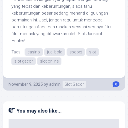
yang tepat dan keberuntungan, siapa tahu
keberuntungan besar sedang menanti di gulungan
permainan ini. Jadi, jangan ragu untuk mencoba
peruntungan Anda dan rasakan sensasi serunya fitur-
fitur menarik yang ditawarkan oleh Slot Jackpot
Hunter!
Tags:
casino
judi bola
sbobet
slot
slot gacor
slot online
November 9, 2025
by
admin
Slot Gacor
0
You may also like...