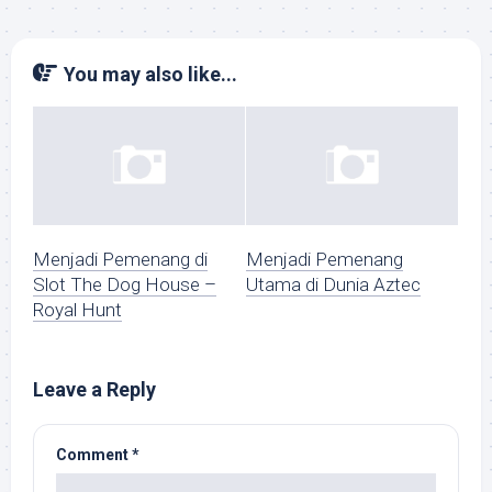
You may also like...
Menjadi Pemenang di
Menjadi Pemenang
Slot The Dog House –
Utama di Dunia Aztec
Royal Hunt
Leave a Reply
Comment
*