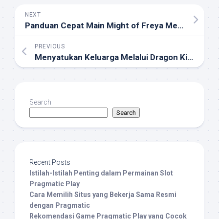
NEXT
Panduan Cepat Main Might of Freya Megaways
PREVIOUS
Menyatukan Keluarga Melalui Dragon King Hot Pots
Search
Search
Recent Posts
Istilah-Istilah Penting dalam Permainan Slot
Pragmatic Play
Cara Memilih Situs yang Bekerja Sama Resmi
dengan Pragmatic
Rekomendasi Game Pragmatic Play yang Cocok