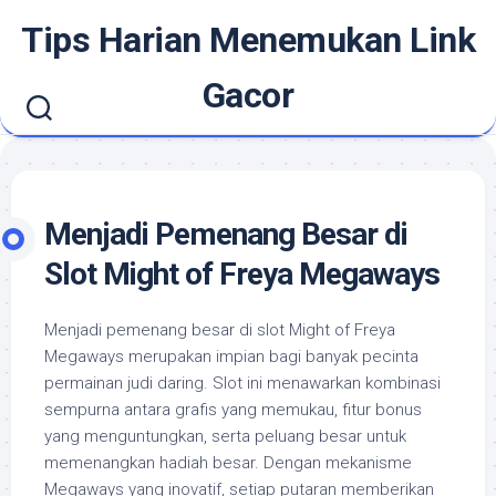
Skip
Tips Harian Menemukan Link
to
content
Gacor
Menjadi Pemenang Besar di
Slot Might of Freya Megaways
Menjadi pemenang besar di slot Might of Freya
Megaways merupakan impian bagi banyak pecinta
permainan judi daring. Slot ini menawarkan kombinasi
sempurna antara grafis yang memukau, fitur bonus
yang menguntungkan, serta peluang besar untuk
memenangkan hadiah besar. Dengan mekanisme
Megaways yang inovatif, setiap putaran memberikan