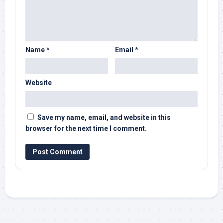
Name
*
Email
*
Website
Save my name, email, and website in this
browser for the next time I comment.