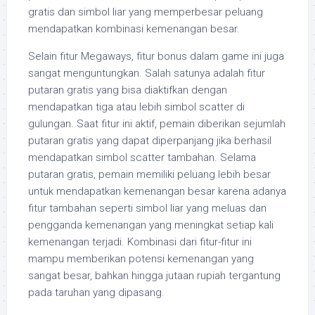
gratis dan simbol liar yang memperbesar peluang
mendapatkan kombinasi kemenangan besar.
Selain fitur Megaways, fitur bonus dalam game ini juga
sangat menguntungkan. Salah satunya adalah fitur
putaran gratis yang bisa diaktifkan dengan
mendapatkan tiga atau lebih simbol scatter di
gulungan. Saat fitur ini aktif, pemain diberikan sejumlah
putaran gratis yang dapat diperpanjang jika berhasil
mendapatkan simbol scatter tambahan. Selama
putaran gratis, pemain memiliki peluang lebih besar
untuk mendapatkan kemenangan besar karena adanya
fitur tambahan seperti simbol liar yang meluas dan
pengganda kemenangan yang meningkat setiap kali
kemenangan terjadi. Kombinasi dari fitur-fitur ini
mampu memberikan potensi kemenangan yang
sangat besar, bahkan hingga jutaan rupiah tergantung
pada taruhan yang dipasang.