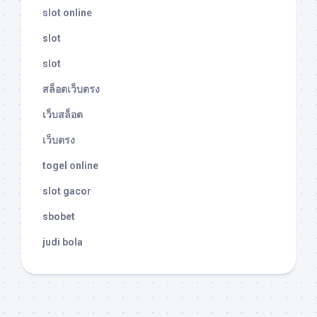
slot online
slot
slot
สล็อตเว็บตรง
เว็บสล็อต
เว็บตรง
togel online
slot gacor
sbobet
judi bola