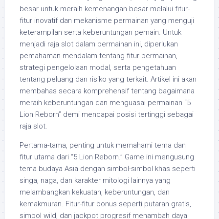
besar untuk meraih kemenangan besar melalui fitur-
fitur inovatif dan mekanisme permainan yang menguji
keterampilan serta keberuntungan pemain. Untuk
menjadi raja slot dalam permainan ini, diperlukan
pemahaman mendalam tentang fitur permainan,
strategi pengelolaan modal, serta pengetahuan
tentang peluang dan risiko yang terkait. Artikel ini akan
membahas secara komprehensif tentang bagaimana
meraih keberuntungan dan menguasai permainan “5
Lion Reborn” demi mencapai posisi tertinggi sebagai
raja slot.
Pertama-tama, penting untuk memahami tema dan
fitur utama dari “5 Lion Reborn.” Game ini mengusung
tema budaya Asia dengan simbol-simbol khas seperti
singa, naga, dan karakter mitologi lainnya yang
melambangkan kekuatan, keberuntungan, dan
kemakmuran. Fitur-fitur bonus seperti putaran gratis,
simbol wild, dan jackpot progresif menambah daya