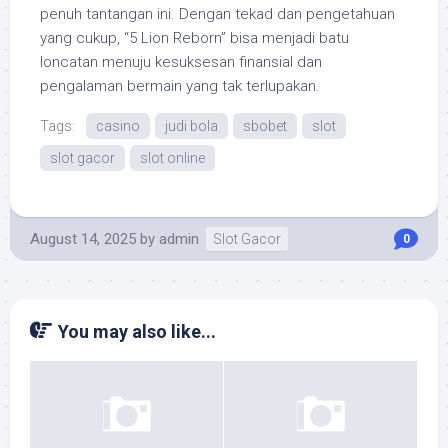
penuh tantangan ini. Dengan tekad dan pengetahuan
yang cukup, “5 Lion Reborn” bisa menjadi batu
loncatan menuju kesuksesan finansial dan
pengalaman bermain yang tak terlupakan.
Tags:
casino
judi bola
sbobet
slot
slot gacor
slot online
August 14, 2025
by
admin
Slot Gacor
0
You may also like...