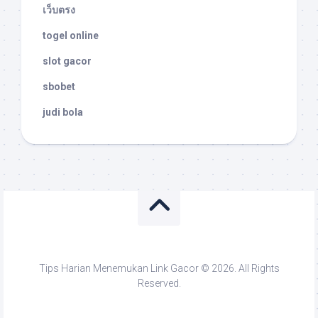
เว็บตรง
togel online
slot gacor
sbobet
judi bola
Tips Harian Menemukan Link Gacor © 2026. All Rights
Reserved.