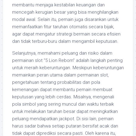
membantu menjaga kestabilan keuangan dan
mencegah kerugian besar yang bisa menghilangkan
modal awal. Selain itu, pemain juga disarankan untuk
memanfaatkan fitur taruhan otomatis secara bijak,
agar dapat mengatur strategi bermain secara efisien
dan tidak terburu-buru dalam mengambil keputusan.
Selanjutnya, memahami peluang dan risiko dalam
permainan slot “5 Lion Reborn” adalah langkah penting
untuk meraih keberuntungan. Meskipun keberuntungan
memainkan peran utama dalam permainan slot,
pengetahuan tentang probabilitas dan pola
kemenangan dapat membantu pemain membuat
keputusan yang lebih cerdas. Misalnya, mengenali
pola simbol yang sering muncul dan waktu terbaik
untuk melakukan taruhan besar dapat meningkatkan
peluang mendapatkan jackpot. Di sisi lain, pemain
harus sadar bahwa setiap putaran bersifat acak dan
tidak dapat diprediksi secara pasti. Oleh karena itu,