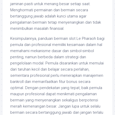
jaminan pasti untuk menang besar setiap saat.
Menghormati permainan dan bermain secara
bertanggung jawab adalah kunci utama agar
pengalaman bermain tetap menyenangkan dan tidak
menimbulkan masalah finansial.
Kesimpulannya, panduan bermain slot Le Pharaoh bagi
pemula dan profesional memiliki kesamaan dalam hal
memahami mekanisme dasar dan simbol-simbol
penting, namun berbeda dalam strategi dan
pengelolaan modal. Pemula disarankan untuk memulai
dari taruhan kecil dan belajar secara perlahan,
sementara profesional perlu menerapkan manajemen
bankroll dan memanfaatkan fitur bonus secara
optimal. Dengan pendekatan yang tepat, baik pemula
maupun profesional dapat menikmati pengalaman
bermain yang menyenangkan sekaligus berpotensi
meraih kemenangan besar. Jangan lupa untuk selalu
bermain secara bertanggung jawab dan jangan terlalu