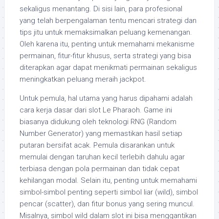
sekaligus menantang. Di sisi lain, para profesional
yang telah berpengalaman tentu mencari strategi dan
tips jitu untuk memaksimalkan peluang kemenangan.
Oleh karena itu, penting untuk memahami mekanisme
permainan, fitur-fitur khusus, serta strategi yang bisa
diterapkan agar dapat menikmati permainan sekaligus
meningkatkan peluang meraih jackpot.
Untuk pemula, hal utama yang harus dipahami adalah
cara kerja dasar dari slot Le Pharaoh. Game ini
biasanya didukung oleh teknologi RNG (Random
Number Generator) yang memastikan hasil setiap
putaran bersifat acak. Pemula disarankan untuk
memulai dengan taruhan kecil terlebih dahulu agar
terbiasa dengan pola permainan dan tidak cepat
kehilangan modal. Selain itu, penting untuk memahami
simbol-simbol penting seperti simbol liar (wild), simbol
pencar (scatter), dan fitur bonus yang sering muncul.
Misalnya, simbol wild dalam slot ini bisa menggantikan