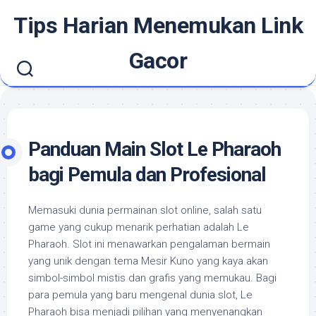
Skip
Tips Harian Menemukan Link
to
content
Gacor
Panduan Main Slot Le Pharaoh
bagi Pemula dan Profesional
Memasuki dunia permainan slot online, salah satu
game yang cukup menarik perhatian adalah Le
Pharaoh. Slot ini menawarkan pengalaman bermain
yang unik dengan tema Mesir Kuno yang kaya akan
simbol-simbol mistis dan grafis yang memukau. Bagi
para pemula yang baru mengenal dunia slot, Le
Pharaoh bisa menjadi pilihan yang menyenangkan