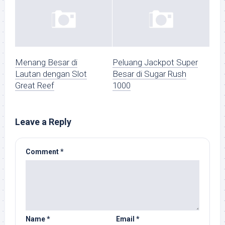
Menang Besar di
Peluang Jackpot Super
Lautan dengan Slot
Besar di Sugar Rush
Great Reef
1000
Leave a Reply
Comment
*
Name
*
Email
*