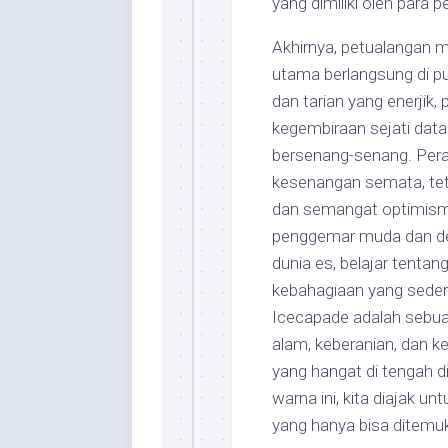
yang dimiliki oleh para pe
Akhirnya, petualangan 
utama berlangsung di pu
dan tarian yang enerji
kegembiraan sejati dat
bersenang-senang. Pera
kesenangan semata, tet
dan semangat optimisme 
penggemar muda dan de
dunia es, belajar tent
kebahagiaan yang sede
Icecapade adalah sebu
alam, keberanian, dan
yang hangat di tengah d
warna ini, kita diajak u
yang hanya bisa ditemuk