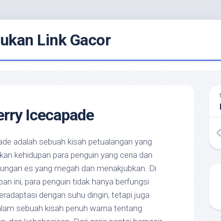
ukan Link Gacor
rry Icecapade
ade adalah sebuah kisah petualangan yang
kan kehidupan para penguin yang ceria dan
kungan es yang megah dan menakjubkan. Di
an ini, para penguin tidak hanya berfungsi
radaptasi dengan suhu dingin, tetapi juga
lam sebuah kisah penuh warna tentang