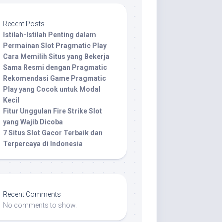
Recent Posts
Istilah-Istilah Penting dalam
Permainan Slot Pragmatic Play
Cara Memilih Situs yang Bekerja
Sama Resmi dengan Pragmatic
Rekomendasi Game Pragmatic
Play yang Cocok untuk Modal
Kecil
Fitur Unggulan Fire Strike Slot
yang Wajib Dicoba
7 Situs Slot Gacor Terbaik dan
Terpercaya di Indonesia
Recent Comments
No comments to show.