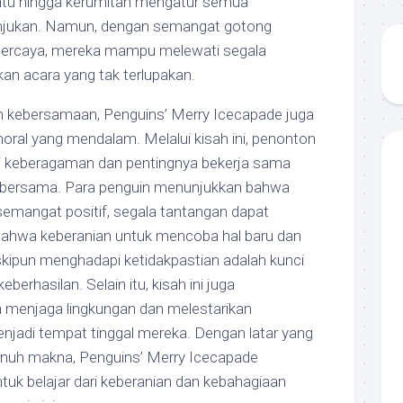
ntu hingga kerumitan mengatur semua
unjukan. Namun, dengan semangat gotong
 percaya, mereka mampu melewati segala
an acara yang tak terlupakan.
an kebersamaan, Penguins’ Merry Icecapade juga
al yang mendalam. Melalui kisah ini, penonton
i keberagaman dan pentingnya bekerja sama
 bersama. Para penguin menunjukkan bahwa
emangat positif, segala tantangan dapat
 bahwa keberanian untuk mencoba hal baru dan
ipun menghadapi ketidakpastian adalah kunci
erhasilan. Selain itu, kisah ini juga
menjaga lingkungan dan melestarikan
njadi tempat tinggal mereka. Dengan latar yang
penuh makna, Penguins’ Merry Icecapade
uk belajar dari keberanian dan kebahagiaan