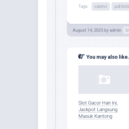
Tags:
casino
judi bol
August 14, 2025
by
admin
S
You may also like.
Slot Gacor Hari Ini,
Jackpot Langsung
Masuk Kantong