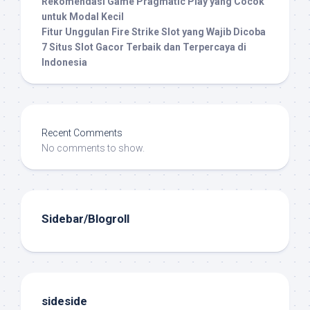
Rekomendasi Game Pragmatic Play yang Cocok
untuk Modal Kecil
Fitur Unggulan Fire Strike Slot yang Wajib Dicoba
7 Situs Slot Gacor Terbaik dan Terpercaya di
Indonesia
Recent Comments
No comments to show.
Sidebar/Blogroll
sideside