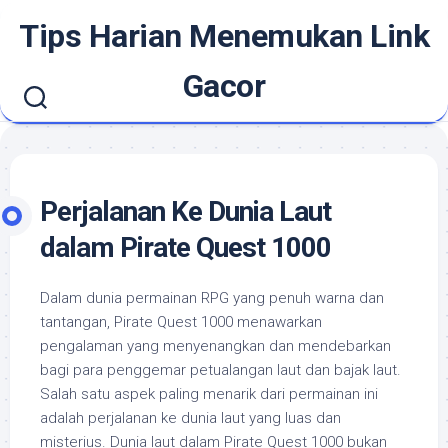
Skip
Tips Harian Menemukan Link
to
content
Gacor
Perjalanan Ke Dunia Laut
dalam Pirate Quest 1000
Dalam dunia permainan RPG yang penuh warna dan
tantangan, Pirate Quest 1000 menawarkan
pengalaman yang menyenangkan dan mendebarkan
bagi para penggemar petualangan laut dan bajak laut.
Salah satu aspek paling menarik dari permainan ini
adalah perjalanan ke dunia laut yang luas dan
misterius. Dunia laut dalam Pirate Quest 1000 bukan