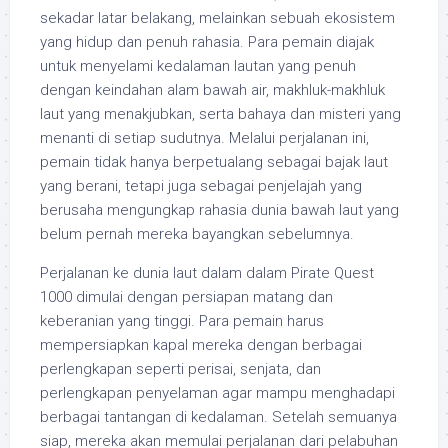
sekadar latar belakang, melainkan sebuah ekosistem
yang hidup dan penuh rahasia. Para pemain diajak
untuk menyelami kedalaman lautan yang penuh
dengan keindahan alam bawah air, makhluk-makhluk
laut yang menakjubkan, serta bahaya dan misteri yang
menanti di setiap sudutnya. Melalui perjalanan ini,
pemain tidak hanya berpetualang sebagai bajak laut
yang berani, tetapi juga sebagai penjelajah yang
berusaha mengungkap rahasia dunia bawah laut yang
belum pernah mereka bayangkan sebelumnya.
Perjalanan ke dunia laut dalam dalam Pirate Quest
1000 dimulai dengan persiapan matang dan
keberanian yang tinggi. Para pemain harus
mempersiapkan kapal mereka dengan berbagai
perlengkapan seperti perisai, senjata, dan
perlengkapan penyelaman agar mampu menghadapi
berbagai tantangan di kedalaman. Setelah semuanya
siap, mereka akan memulai perjalanan dari pelabuhan