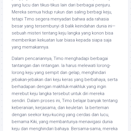
yang lucu dan tikus-tikus lain dari berbagai penjuru.
Mereka semua hidup rukun dan saling berbagi keju,
tetapi Timo segera menyadari bahwa ada rahasia
besar yang tersembunyi di balik keindahan dunia ini—
sebuah misteri tentang keju langka yang konon bisa
memberikan kekuatan luar biasa kepada siapa saja
yang memakannya.
Dalam pencariannya, Timo menghadapi berbagai
tantangan dan rintangan. Ia harus melewati lorong-
lorong keju yang sempit dan gelap, menghindari
jebakan-jebakan dari keju keras yang berbahaya, serta
berhadapan dengan makhluk-makhluk yang ingin
merebut keju langka tersebut untuk diri mereka
sendiri. Dalam proses ini, Timo belajar banyak tentang
keberanian, kerjasama, dan keuletan. Ia berteman
dengan seekor keju-kucing yang cerdas dan lucu,
bernama Kiki, yang membantunya menavigasi dunia
keju dan menghindari bahaya. Bersama-sama, mereka