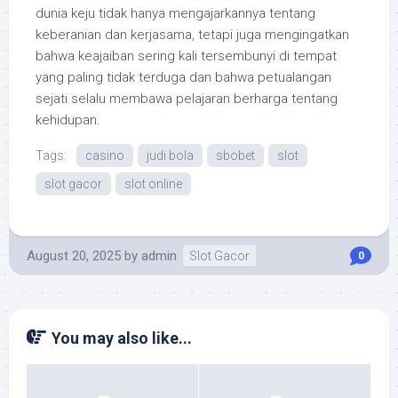
dunia keju tidak hanya mengajarkannya tentang
keberanian dan kerjasama, tetapi juga mengingatkan
bahwa keajaiban sering kali tersembunyi di tempat
yang paling tidak terduga dan bahwa petualangan
sejati selalu membawa pelajaran berharga tentang
kehidupan.
Tags:
casino
judi bola
sbobet
slot
slot gacor
slot online
August 20, 2025
by
admin
Slot Gacor
0
You may also like...