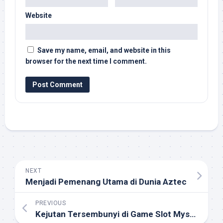
Website
Save my name, email, and website in this
browser for the next time I comment.
NEXT
Menjadi Pemenang Utama di Dunia Aztec
PREVIOUS
Kejutan Tersembunyi di Game Slot Mystery Mice