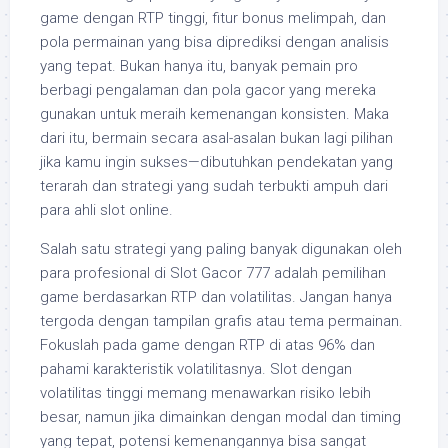
game dengan RTP tinggi, fitur bonus melimpah, dan
pola permainan yang bisa diprediksi dengan analisis
yang tepat. Bukan hanya itu, banyak pemain pro
berbagi pengalaman dan pola gacor yang mereka
gunakan untuk meraih kemenangan konsisten. Maka
dari itu, bermain secara asal-asalan bukan lagi pilihan
jika kamu ingin sukses—dibutuhkan pendekatan yang
terarah dan strategi yang sudah terbukti ampuh dari
para ahli slot online.
Salah satu strategi yang paling banyak digunakan oleh
para profesional di Slot Gacor 777 adalah pemilihan
game berdasarkan RTP dan volatilitas. Jangan hanya
tergoda dengan tampilan grafis atau tema permainan.
Fokuslah pada game dengan RTP di atas 96% dan
pahami karakteristik volatilitasnya. Slot dengan
volatilitas tinggi memang menawarkan risiko lebih
besar, namun jika dimainkan dengan modal dan timing
yang tepat, potensi kemenangannya bisa sangat