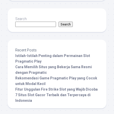
Search
Search
Recent Posts
Istilah-Istilah Penting dalam Permainan Slot
Pragmatic Play
Cara Memilih Situs yang Bekerja Sama Resmi
dengan Pragmatic
Rekomendasi Game Pragmatic Play yang Cocok
untuk Modal Kecil
Fitur Unggulan Fire Strike Slot yang Wajib Dicoba
7 Situs Slot Gacor Terbaik dan Terpercaya di
Indonesia