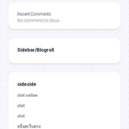
Recent Comments
No comments to show.
Sidebar/Blogroll
sideside
slot online
slot
slot
สล็อตเว็บตรง