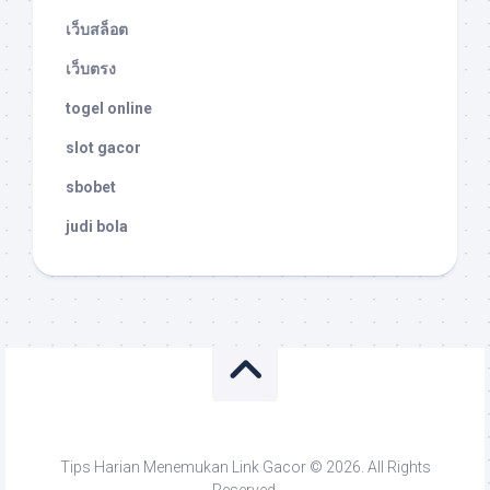
เว็บสล็อต
เว็บตรง
togel online
slot gacor
sbobet
judi bola
Tips Harian Menemukan Link Gacor © 2026. All Rights