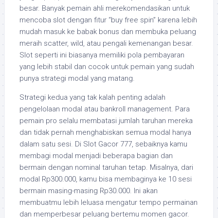
besar. Banyak pemain ahli merekomendasikan untuk
mencoba slot dengan fitur “buy free spin” karena lebih
mudah masuk ke babak bonus dan membuka peluang
meraih scatter, wild, atau pengali kemenangan besar.
Slot seperti ini biasanya memiliki pola pembayaran
yang lebih stabil dan cocok untuk pemain yang sudah
punya strategi modal yang matang.
Strategi kedua yang tak kalah penting adalah
pengelolaan modal atau bankroll management. Para
pemain pro selalu membatasi jumlah taruhan mereka
dan tidak pernah menghabiskan semua modal hanya
dalam satu sesi. Di Slot Gacor 777, sebaiknya kamu
membagi modal menjadi beberapa bagian dan
bermain dengan nominal taruhan tetap. Misalnya, dari
modal Rp300.000, kamu bisa membaginya ke 10 sesi
bermain masing-masing Rp30.000. Ini akan
membuatmu lebih leluasa mengatur tempo permainan
dan memperbesar peluang bertemu momen gacor.