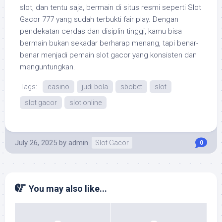
slot, dan tentu saja, bermain di situs resmi seperti Slot
Gacor 777 yang sudah terbukti fair play. Dengan
pendekatan cerdas dan disiplin tinggi, kamu bisa
bermain bukan sekadar berharap menang, tapi benar-
benar menjadi pemain slot gacor yang konsisten dan
menguntungkan.
Tags:
casino
judi bola
sbobet
slot
slot gacor
slot online
July 26, 2025
by
admin
Slot Gacor
0
You may also like...