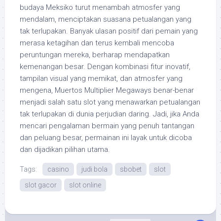
budaya Meksiko turut menambah atmosfer yang
mendalam, menciptakan suasana petualangan yang
tak terlupakan. Banyak ulasan positif dari pemain yang
merasa ketagihan dan terus kembali mencoba
peruntungan mereka, berharap mendapatkan
kemenangan besar. Dengan kombinasi fitur inovatif,
tampilan visual yang memikat, dan atmosfer yang
mengena, Muertos Multiplier Megaways benar-benar
menjadi salah satu slot yang menawarkan petualangan
tak terlupakan di dunia perjudian daring. Jadi, jika Anda
mencari pengalaman bermain yang penuh tantangan
dan peluang besar, permainan ini layak untuk dicoba
dan dijadikan pilihan utama.
Tags:
casino
judi bola
sbobet
slot
slot gacor
slot online