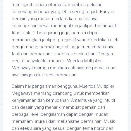
meningkat secara otomatis, memberi peluang
kemenangan besar yang lebih sering terjadi. Banyak
pemain yang merasa tertarik karena adanya
kemungkinan besar mendapatkan jackpot besar saat
fitur ini aktif. Tidak jarang juga, pemain dapat
memenangkan jackpot progresif yang disediakan oleh
pengembang permainan, sehingga menambah daya
tarik dari permainan ini secara keseluruhan. Dengan
begitu banyak fitur menarik, Muertos Multiplier
Megaways mampu menjaga antusiasme pemain dari
awal hingga akhir sesi permainan.
Dalam hal pengalaman pengguna, Muertos Multiplier
Megaways memang dirancang untuk memberikan
kenyamanan dan kemudahan. Antarmuka yang intuitif
dan desain yang menarik membuat pemain dari
berbagai level pengalaman dapat dengan mudah
memahami aturan dan mekanisme permainan. Musik
dan efek suara yang sesuai dengan tema horor dan