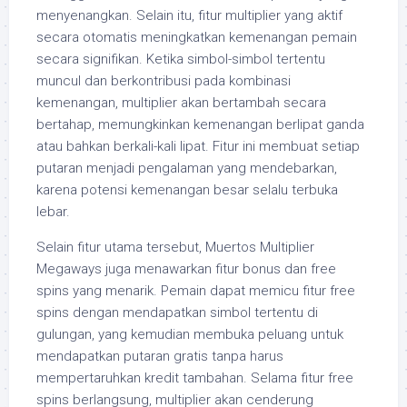
menyenangkan. Selain itu, fitur multiplier yang aktif
secara otomatis meningkatkan kemenangan pemain
secara signifikan. Ketika simbol-simbol tertentu
muncul dan berkontribusi pada kombinasi
kemenangan, multiplier akan bertambah secara
bertahap, memungkinkan kemenangan berlipat ganda
atau bahkan berkali-kali lipat. Fitur ini membuat setiap
putaran menjadi pengalaman yang mendebarkan,
karena potensi kemenangan besar selalu terbuka
lebar.
Selain fitur utama tersebut, Muertos Multiplier
Megaways juga menawarkan fitur bonus dan free
spins yang menarik. Pemain dapat memicu fitur free
spins dengan mendapatkan simbol tertentu di
gulungan, yang kemudian membuka peluang untuk
mendapatkan putaran gratis tanpa harus
mempertaruhkan kredit tambahan. Selama fitur free
spins berlangsung, multiplier akan cenderung