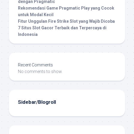
dengan Pragmatic
Rekomendasi Game Pragmatic Play yang Cocok
untuk Modal Kecil
Fitur Unggulan Fire Strike Slot yang Wajib Dicoba
7 Situs Slot Gacor Terbaik dan Terpercaya di
Indonesia
Recent Comments
No comments to show.
Sidebar/Blogroll