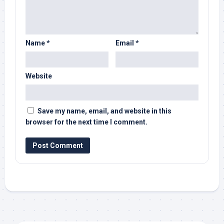
Name
*
Email
*
Website
Save my name, email, and website in this
browser for the next time I comment.