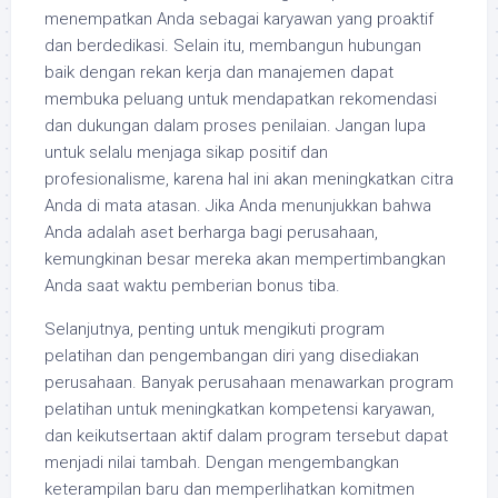
menempatkan Anda sebagai karyawan yang proaktif
dan berdedikasi. Selain itu, membangun hubungan
baik dengan rekan kerja dan manajemen dapat
membuka peluang untuk mendapatkan rekomendasi
dan dukungan dalam proses penilaian. Jangan lupa
untuk selalu menjaga sikap positif dan
profesionalisme, karena hal ini akan meningkatkan citra
Anda di mata atasan. Jika Anda menunjukkan bahwa
Anda adalah aset berharga bagi perusahaan,
kemungkinan besar mereka akan mempertimbangkan
Anda saat waktu pemberian bonus tiba.
Selanjutnya, penting untuk mengikuti program
pelatihan dan pengembangan diri yang disediakan
perusahaan. Banyak perusahaan menawarkan program
pelatihan untuk meningkatkan kompetensi karyawan,
dan keikutsertaan aktif dalam program tersebut dapat
menjadi nilai tambah. Dengan mengembangkan
keterampilan baru dan memperlihatkan komitmen