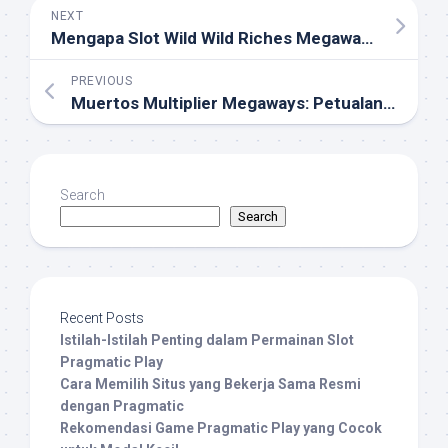
NEXT
Mengapa Slot Wild Wild Riches Megaways Sangat Menarik
PREVIOUS
Muertos Multiplier Megaways: Petualangan Tak Terlupakan
Search
Search
Recent Posts
Istilah-Istilah Penting dalam Permainan Slot
Pragmatic Play
Cara Memilih Situs yang Bekerja Sama Resmi
dengan Pragmatic
Rekomendasi Game Pragmatic Play yang Cocok