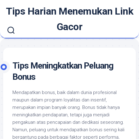
Skip
Tips Harian Menemukan Link
to
content
Gacor
Tips Meningkatkan Peluang
Bonus
Mendapatkan bonus, baik dalam dunia profesional
maupun dalam program loyalitas dan insentif,
merupakan impian banyak orang. Bonus tidak hanya
meningkatkan pendapatan, tetapi juga menjadi
pengakuan atas pencapaian dan dedikasi seseorang.
Namun, peluang untuk mendapatkan bonus sering kali
bergantung pada berbagai faktor seperti performa,