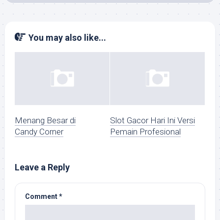
You may also like...
Menang Besar di
Slot Gacor Hari Ini Versi
Candy Corner
Pemain Profesional
Leave a Reply
Comment
*