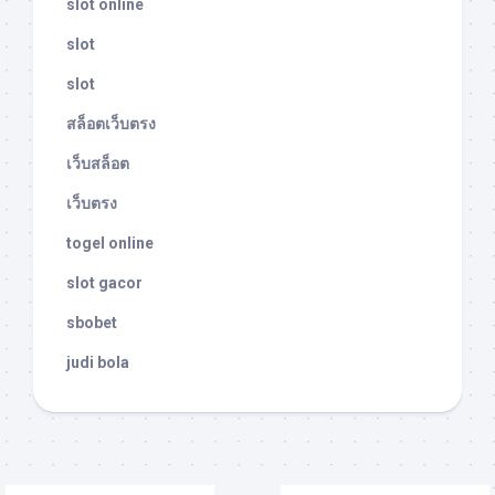
slot online
slot
slot
สล็อตเว็บตรง
เว็บสล็อต
เว็บตรง
togel online
slot gacor
sbobet
judi bola