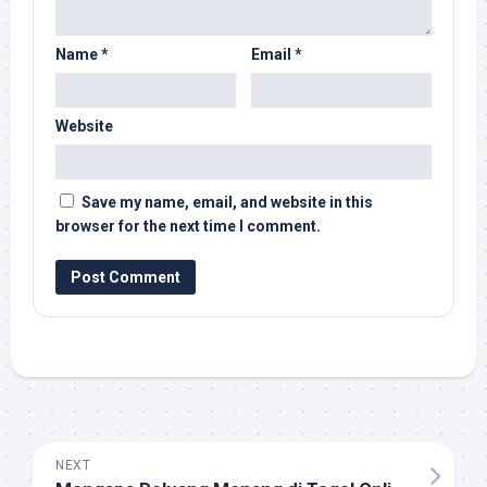
Name
*
Email
*
Website
Save my name, email, and website in this
browser for the next time I comment.
NEXT