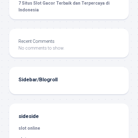
7 Situs Slot Gacor Terbaik dan Terpercaya di
Indonesia
Recent Comments
No comments to show.
Sidebar/Blogroll
sideside
slot online