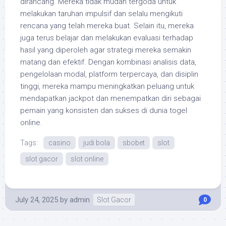
dirancang. Mereka tidak mudah tergoda untuk
melakukan taruhan impulsif dan selalu mengikuti
rencana yang telah mereka buat. Selain itu, mereka
juga terus belajar dan melakukan evaluasi terhadap
hasil yang diperoleh agar strategi mereka semakin
matang dan efektif. Dengan kombinasi analisis data,
pengelolaan modal, platform terpercaya, dan disiplin
tinggi, mereka mampu meningkatkan peluang untuk
mendapatkan jackpot dan menempatkan diri sebagai
pemain yang konsisten dan sukses di dunia togel
online.
Tags:
casino
judi bola
sbobet
slot
slot gacor
slot online
July 24, 2025
by
admin
Slot Gacor
0